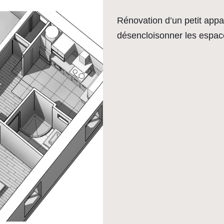
Rénovation d’un petit appa
désencloisonner les espac